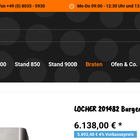
fon
+49 (0) 8035 - 5930
Mo-Do 09:00 - 12:30 Uhr und 13:
700
Stand 850
Stand 900B
Braten
Ofen & Co.
LOCHER 201482 Burger-
6.138,00 € *
5.892,48 € 4% Vorkassepreis