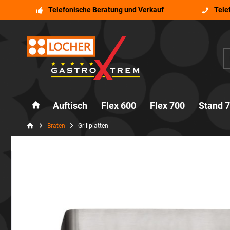
Telefonische Beratung und Verkauf
Tele
Auftisch
Flex 600
Flex 700
Stand 
Braten
Grillplatten