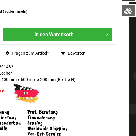
d (außer Inseln)
In den
Warenkorb
Fragen zum Artikel?
Bewerten
201482
Locher
1400 mm
x
600 mm
x
200 mm
(B x L x H)