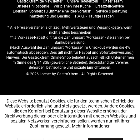
GastroXtrem.de Newsletter
Unsere Referenzen
Unser Team
Unsere Philosophie
Wir planen Ihre Küche
Ersatzteil-Service
Edelstahl Sonderbau „immer eine Idee voraus!“
Service & Beratung
Finanzierung und Leasing
F.A.Q. - Häufige Fragen
* Alle Preise verstehen sich zzgl. Mehrwertsteuer und
Versandkosten
, wenn
nicht anders beschrieben
*4% Vorkasse-Rabatt gilt für die Zahlungsart "Vorkasse" - Sie zahlen per
Banküberweisung.
(Nach Auswahl der Zahlungsart "Vorkasse" im Checkout werden die 4%
automatisch abgezogen. Dies gilt nicht für Paypal und Sofortüberweisung.)
Hinweis: Der GastroXtrem Online-Shop beliefert ausschließlich Unternehmen
im Sinne des § 14 BGB (gewerbliche Betriebe), Selbstständige, Vereine,
Behörden, betriebliche und soziale Einrichtungen.
© 2026 Locher by GastroXtrem - All Rights Reserved.
Diese Website benutzt Cookies, die für den technischen Betrieb der
Website erforderlich sind und stets gesetzt werden. Andere Cookies,
die den Komfort bei Benutzung dieser Website erhöhen, der
Direktwerbung dienen oder die Interaktion mit anderen Websites und
sozialen Netzwerken vereinfachen sollen, werden nur mit Ihrer
Zustimmung gesetzt.
Mehr Informationen