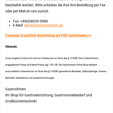
bearbeitet werden. Bitte schicken Sie Ihre Ihre Bestellung per Fax
oder per Mail an uns zurück.
Fax: +49(0)8035-5980
E-Mail:
service@gastroXtrem.de
Formular Ersatzteil-Bestellung als PDF runterladen >>
:
Hinweis
Unser Angebot richtet sich nicht an Verbraucher im Sinne des § 13 BGB. Die im GastroXtrem
angegebenen Preise sind Netto-Preise zzgl. 19% USt. Der GastroXtrem Online-Shop beliefert
ausschließlich Unternehmen im Sinne des § 14 BGB (gewerbliche Betriebe), Selbstständige, Vereine,
Behörden, betriebliche und soziale Einrichtungen.
GastroXtrem
Ihr Shop für Gastroeinrichtung, Gastronomiebedarf und
Großküchentechnik!