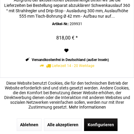
Aufgrund der aktuell hohen Bestellmenge bitten wir Sie die
Lieferzeiten bei Bestellung separat abzuklären! Schwenkauslauf 360
° mit Strahlregler und Drip-Stop - Ausladung 300 mm, Auslaufhöhe
555 mm Tisch-Bohrung Ø 42 mm - Aufbau nur auf...
Artikel-Nr.:
209931
818,00 € *
Versandkostenfrei in Deutschland (außer Inseln)
Lieferzeit 14 - 20 Werktage
Diese Website benutzt Cookies, die für den technischen Betrieb der
Details
Website erforderlich sind und stets gesetzt werden. Andere Cookies,
die den Komfort bei Benutzung dieser Website erhöhen, der
Direktwerbung dienen oder die Interaktion mit anderen Websites und
sozialen Netzwerken vereinfachen sollen, werden nur mit Ihrer
Zustimmung gesetzt.
Mehr Informationen
4% Vorkasse 449,28 €
Ablehnen
Alle akzeptieren
Konfigurieren