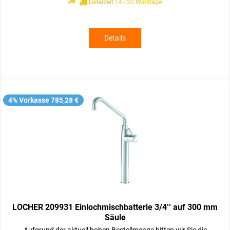
Lieferzeit 14 - 20 Werktage
Details
4% Vorkasse 785,28 €
LOCHER 209931 Einlochmischbatterie 3/4‘‘ auf 300 mm
Säule