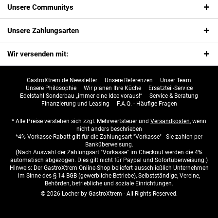
Unsere Communitys
Unsere Zahlungsarten
Wir versenden mit:
GastroXtrem.de Newsletter
Unsere Referenzen
Unser Team
Unsere Philosophie
Wir planen Ihre Küche
Ersatzteil-Service
Edelstahl Sonderbau „immer eine Idee voraus!“
Service & Beratung
Finanzierung und Leasing
F.A.Q. - Häufige Fragen
* Alle Preise verstehen sich zzgl. Mehrwertsteuer und
Versandkosten
, wenn
nicht anders beschrieben
*4% Vorkasse-Rabatt gilt für die Zahlungsart "Vorkasse" - Sie zahlen per
Banküberweisung.
(Nach Auswahl der Zahlungsart "Vorkasse" im Checkout werden die 4%
automatisch abgezogen. Dies gilt nicht für Paypal und Sofortüberweisung.)
Hinweis: Der GastroXtrem Online-Shop beliefert ausschließlich Unternehmen
im Sinne des § 14 BGB (gewerbliche Betriebe), Selbstständige, Vereine,
Behörden, betriebliche und soziale Einrichtungen.
© 2026 Locher by GastroXtrem - All Rights Reserved.