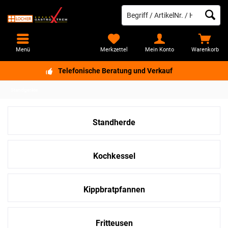
Menü
Merkzettel
Mein Konto
Warenkorb
Telefonische Beratung und Verkauf
Standgeräte
Standherde
Kochkessel
Kippbratpfannen
Fritteusen