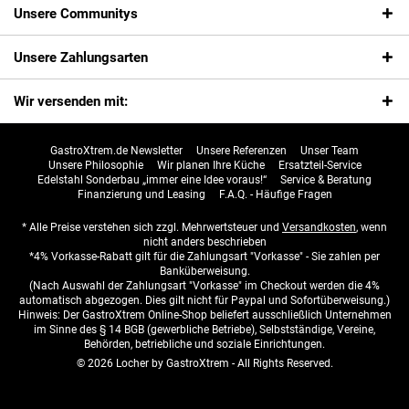
Unsere Communitys
Unsere Zahlungsarten
Wir versenden mit:
GastroXtrem.de Newsletter
Unsere Referenzen
Unser Team
Unsere Philosophie
Wir planen Ihre Küche
Ersatzteil-Service
Edelstahl Sonderbau „immer eine Idee voraus!“
Service & Beratung
Finanzierung und Leasing
F.A.Q. - Häufige Fragen
* Alle Preise verstehen sich zzgl. Mehrwertsteuer und
Versandkosten
, wenn
nicht anders beschrieben
*4% Vorkasse-Rabatt gilt für die Zahlungsart "Vorkasse" - Sie zahlen per
Banküberweisung.
(Nach Auswahl der Zahlungsart "Vorkasse" im Checkout werden die 4%
automatisch abgezogen. Dies gilt nicht für Paypal und Sofortüberweisung.)
Hinweis: Der GastroXtrem Online-Shop beliefert ausschließlich Unternehmen
im Sinne des § 14 BGB (gewerbliche Betriebe), Selbstständige, Vereine,
Behörden, betriebliche und soziale Einrichtungen.
© 2026 Locher by GastroXtrem - All Rights Reserved.