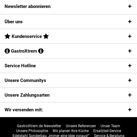
Newsletter abonnieren
Über uns
Kundenservice
GastroXtrem
Service Hotline
Unsere Communitys
Unsere Zahlungsarten
Wir versenden mit:
GastroXtrem.de Newsletter
Unsere Referenzen
Unser Team
Unsere Philosophie
Wir planen Ihre Küche
Ersatzteil-Service
Edelstahl Sonderbau „immer eine Idee voraus!“
Service & Beratung