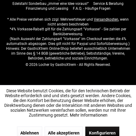
Edelstahl Sonderbau „immer eine Idee voraus!“
Service & Beratung
Finanzierung und Leasing
F.A.Q. - Häufige Fragen
* Alle Preise verstehen sich zzgl. Mehrwertsteuer und
Versandkosten
, wenn
nicht anders beschrieben
*4% Vorkasse-Rabatt gilt für die Zahlungsart "Vorkasse" - Sie zahlen per
Banküberweisung.
(Nach Auswahl der Zahlungsart "Vorkasse" im Checkout werden die 4%
automatisch abgezogen. Dies gilt nicht für Paypal und Sofortüberweisung.)
Hinweis: Der GastroXtrem Online-Shop beliefert ausschließlich Unternehmen
im Sinne des § 14 BGB (gewerbliche Betriebe), Selbstständige, Vereine,
Behörden, betriebliche und soziale Einrichtungen.
© 2026 Locher by GastroXtrem - All Rights Reserved.
Diese Website benutzt Cookies, die für den technischen Betrieb der
Website erforderlich sind und stets gesetzt werden. Andere Cookies,
die den Komfort bei Benutzung dieser Website erhöhen, der
Direktwerbung dienen oder die Interaktion mit anderen Websites und
sozialen Netzwerken vereinfachen sollen, werden nur mit Ihrer
Zustimmung gesetzt.
Mehr Informationen
Ablehnen
Alle akzeptieren
Konfigurieren