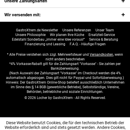
Unsere Zahlungsarten
Wir versenden mit:
GastroXtrem.de Newsletter
Unsere Referenzen
Unser Team
Unsere Philosophie
Wir planen Ihre Küche
Ersatzteil-Service
Edelstahl Sonderbau „immer eine Idee voraus!“
Service & Beratung
Finanzierung und Leasing
F.A.Q. - Häufige Fragen
* Alle Preise verstehen sich zzgl. Mehrwertsteuer und
Versandkosten
, wenn
nicht anders beschrieben
*4% Vorkasse-Rabatt gilt für die Zahlungsart "Vorkasse" - Sie zahlen per
Banküberweisung.
(Nach Auswahl der Zahlungsart "Vorkasse" im Checkout werden die 4%
automatisch abgezogen. Dies gilt nicht für Paypal und Sofortüberweisung.)
Hinweis: Der GastroXtrem Online-Shop beliefert ausschließlich Unternehmen
im Sinne des § 14 BGB (gewerbliche Betriebe), Selbstständige, Vereine,
Behörden, betriebliche und soziale Einrichtungen.
© 2026 Locher by GastroXtrem - All Rights Reserved.
Diese Website benutzt Cookies, die für den technischen Betrieb der
Website erforderlich sind und stets gesetzt werden. Andere Cookies,