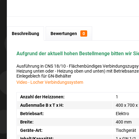
Beschreibung
Bewertungen
0
Aufgrund der aktuell hohen Bestellmenge bitten wir Sie
Ausführung in CNS 18/10 - Flächenbündiges Verbindungszugsyst
Heizung unten oder - Heizung oben und unten) mit Betriebsanze
Einlegeblech für GN-Behälter
Video - Locher Verbindungssystem
Anzahl der Heizzonen:
1
Außenmaße B x T x H:
400 x 700 
Betriebsart:
Elektro
Breite:
400 mm
Geräte-Art:
Tischgerät
Inhalt/Kapazität:
1 x GN 1/1