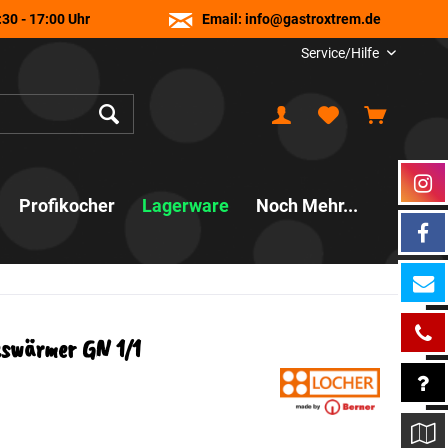
30 - 17:00 Uhr
Email:
info@gastroxtrem.de
Service/Hilfe
Profikocher
Lagerware
Noch Mehr...
swärmer GN 1/1