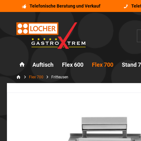
Telefonische Beratung und Verkauf
Tele
Auftisch
Flex 600
Flex 700
Stand 
Flex 700
Fritteusen