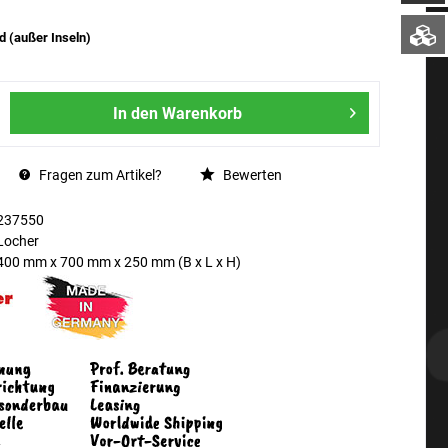
d (außer Inseln)
In den
Warenkorb
Fragen zum Artikel?
Bewerten
237550
Locher
400 mm
x
700 mm
x
250 mm
(B x L x H)