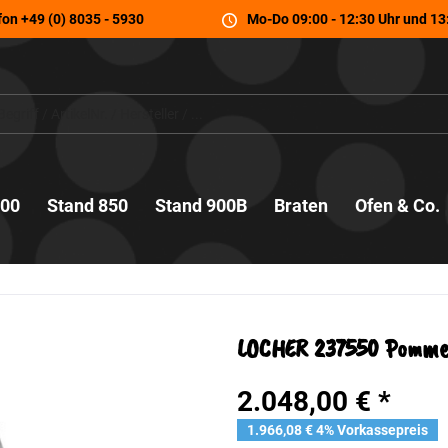
fon
+49 (0) 8035 - 5930
Mo-Do 09:00 - 12:30 Uhr und 13:
700
Stand 850
Stand 900B
Braten
Ofen & Co.
LOCHER 237550 Pomme
2.048,00 € *
1.966,08 € 4% Vorkassepreis