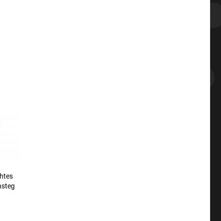
htes
nsteg