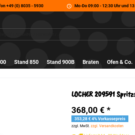
fon
+49 (0) 8035 - 5930
Mo-Do 09:00 - 12:30 Uhr und 13:
700
Stand 850
Stand 900B
Braten
Ofen & Co.
LOCHER 209591 Spritzs
368,00 € *
353,28 € 4% Vorkassepreis
zzgl. MwSt.
zzgl. Versandkosten