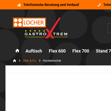
Telefonische Beratung und Verkauf
Tele
Auftisch
Flex 600
Flex 700
Stand 
Ofen & Co.
Hockerkocher