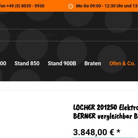
fon
+49 (0) 8035 - 5930
Mo-Do 09:00 - 12:30 Uhr und 13:
700
Stand 850
Stand 900B
Braten
Ofen & Co.
LOCHER 201250 Elektro
BERNER vergleichbar 
3.848,00 € *