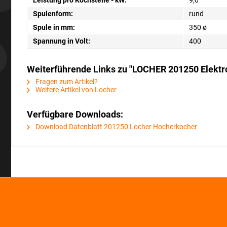
Leistung pro Kochstelle - kW:
9,0
Spulenform:
rund
Spule in mm:
350 ø
Spannung in Volt:
400
Weiterführende Links zu "LOCHER 201250 Elektro
Fragen zum Artikel?
Weitere Artikel von Locher
Verfügbare Downloads:
Download Datenblatt 201250 Locher Hocherkocher