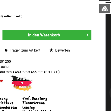
d (außer Inseln)
In den
Warenkorb
Fragen zum Artikel?
Bewerten
201250
Locher
480 mm
x
480 mm
x
465 mm
(B x L x H)