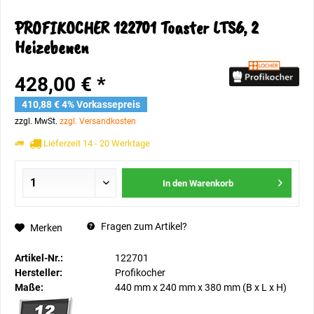
PROFIKOCHER 122701 Toaster LTS6, 2
Heizebenen
428,00 € *
410,88 € 4% Vorkassepreis
zzgl. MwSt.
zzgl. Versandkosten
Lieferzeit 14 - 20 Werktage
In den
Warenkorb
Fragen zum Artikel?
Merken
Artikel-Nr.:
122701
Hersteller:
Profikocher
Maße:
440 mm
x
240 mm
x
380 mm
(B x L x H)