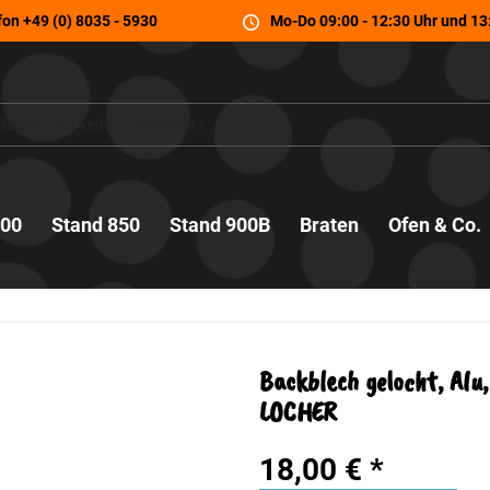
fon
+49 (0) 8035 - 5930
Mo-Do 09:00 - 12:30 Uhr und 13:
700
Stand 850
Stand 900B
Braten
Ofen & Co.
Backblech gelocht, Al
LOCHER
18,00 € *