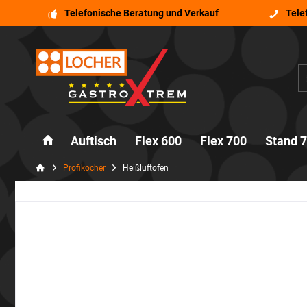
Telefonische Beratung und Verkauf
Tele
Auftisch
Flex 600
Flex 700
Stand 
Profikocher
Heißluftofen