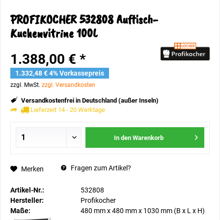
PROFIKOCHER 532808 Auftisch-
Kuchenvitrine 100L
1.388,00 € *
1.332,48 € 4% Vorkassepreis
zzgl. MwSt.
zzgl. Versandkosten
Versandkostenfrei in Deutschland (außer Inseln)
Lieferzeit 14 - 20 Werktage
In den
Warenkorb
Fragen zum Artikel?
Merken
Artikel-Nr.:
532808
Hersteller:
Profikocher
Maße:
480 mm
x
480 mm
x
1030 mm
(B x L x H)