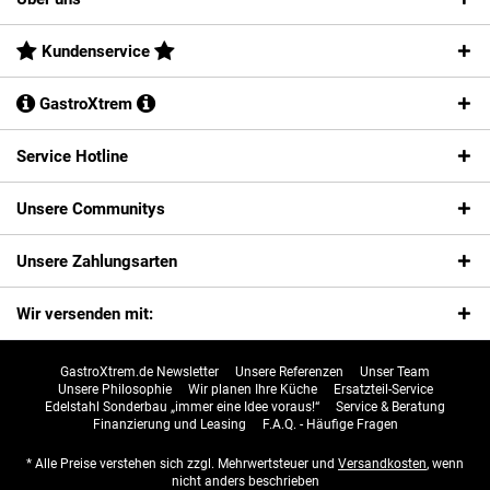
Kundenservice
GastroXtrem
Service Hotline
Unsere Communitys
Unsere Zahlungsarten
Wir versenden mit:
GastroXtrem.de Newsletter
Unsere Referenzen
Unser Team
Unsere Philosophie
Wir planen Ihre Küche
Ersatzteil-Service
Edelstahl Sonderbau „immer eine Idee voraus!“
Service & Beratung
Finanzierung und Leasing
F.A.Q. - Häufige Fragen
* Alle Preise verstehen sich zzgl. Mehrwertsteuer und
Versandkosten
, wenn
nicht anders beschrieben