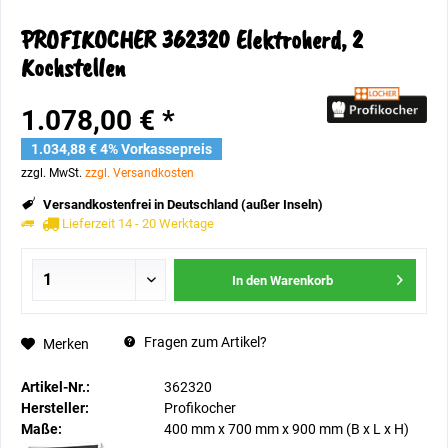
PROFIKOCHER 362320 Elektroherd, 2
Kochstellen
1.078,00 € *
1.034,88 € 4% Vorkassepreis
zzgl. MwSt.
zzgl. Versandkosten
Versandkostenfrei in Deutschland (außer Inseln)
Lieferzeit 14 - 20 Werktage
In den
Warenkorb
Fragen zum Artikel?
Merken
Artikel-Nr.:
362320
Hersteller:
Profikocher
Maße:
400 mm
x
700 mm
x
900 mm
(B x L x H)