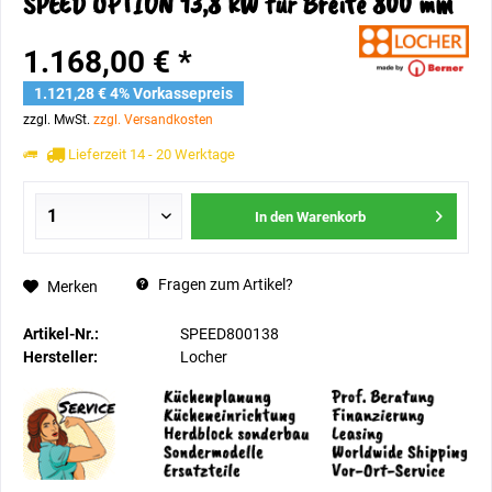
SPEED OPTION 13,8 kW für Breite 800 mm
1.168,00 € *
1.121,28 € 4% Vorkassepreis
zzgl. MwSt.
zzgl. Versandkosten
Lieferzeit 14 - 20 Werktage
In den
Warenkorb
Fragen zum Artikel?
Merken
Artikel-Nr.:
SPEED800138
Hersteller:
Locher