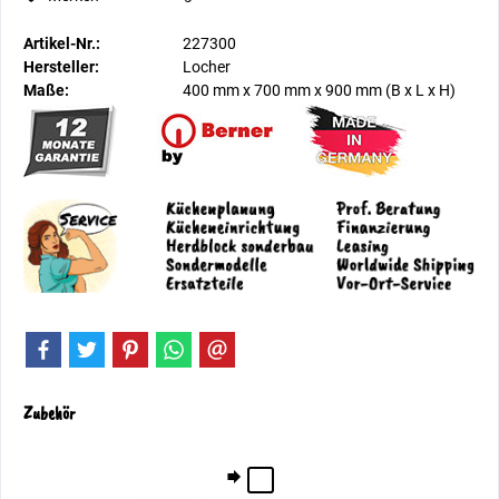
Artikel-Nr.:
227300
Hersteller:
Locher
Maße:
400 mm
x
700 mm
x
900 mm
(B x L x H)
Zubehör