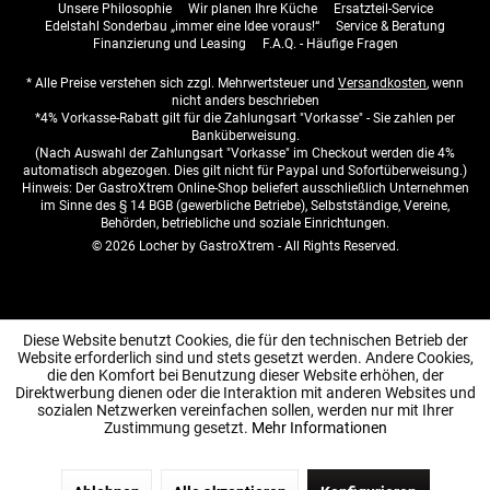
Unsere Philosophie
Wir planen Ihre Küche
Ersatzteil-Service
Edelstahl Sonderbau „immer eine Idee voraus!“
Service & Beratung
Finanzierung und Leasing
F.A.Q. - Häufige Fragen
* Alle Preise verstehen sich zzgl. Mehrwertsteuer und
Versandkosten
, wenn
nicht anders beschrieben
*4% Vorkasse-Rabatt gilt für die Zahlungsart "Vorkasse" - Sie zahlen per
Banküberweisung.
(Nach Auswahl der Zahlungsart "Vorkasse" im Checkout werden die 4%
automatisch abgezogen. Dies gilt nicht für Paypal und Sofortüberweisung.)
Hinweis: Der GastroXtrem Online-Shop beliefert ausschließlich Unternehmen
im Sinne des § 14 BGB (gewerbliche Betriebe), Selbstständige, Vereine,
Behörden, betriebliche und soziale Einrichtungen.
© 2026 Locher by GastroXtrem - All Rights Reserved.
Diese Website benutzt Cookies, die für den technischen Betrieb der
Website erforderlich sind und stets gesetzt werden. Andere Cookies,
die den Komfort bei Benutzung dieser Website erhöhen, der
Direktwerbung dienen oder die Interaktion mit anderen Websites und
sozialen Netzwerken vereinfachen sollen, werden nur mit Ihrer
Zustimmung gesetzt.
Mehr Informationen