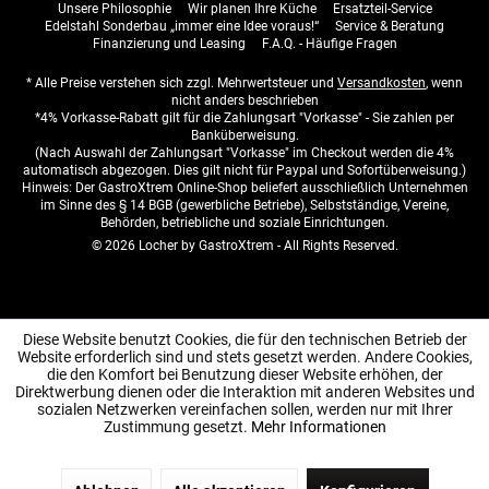
Unsere Philosophie
Wir planen Ihre Küche
Ersatzteil-Service
Edelstahl Sonderbau „immer eine Idee voraus!“
Service & Beratung
Finanzierung und Leasing
F.A.Q. - Häufige Fragen
* Alle Preise verstehen sich zzgl. Mehrwertsteuer und
Versandkosten
, wenn
nicht anders beschrieben
*4% Vorkasse-Rabatt gilt für die Zahlungsart "Vorkasse" - Sie zahlen per
Banküberweisung.
(Nach Auswahl der Zahlungsart "Vorkasse" im Checkout werden die 4%
automatisch abgezogen. Dies gilt nicht für Paypal und Sofortüberweisung.)
Hinweis: Der GastroXtrem Online-Shop beliefert ausschließlich Unternehmen
im Sinne des § 14 BGB (gewerbliche Betriebe), Selbstständige, Vereine,
Behörden, betriebliche und soziale Einrichtungen.
© 2026 Locher by GastroXtrem - All Rights Reserved.
Diese Website benutzt Cookies, die für den technischen Betrieb der
Website erforderlich sind und stets gesetzt werden. Andere Cookies,
die den Komfort bei Benutzung dieser Website erhöhen, der
Direktwerbung dienen oder die Interaktion mit anderen Websites und
sozialen Netzwerken vereinfachen sollen, werden nur mit Ihrer
Zustimmung gesetzt.
Mehr Informationen