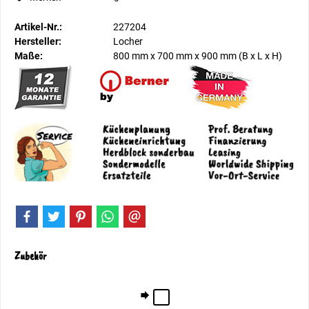
Artikel-Nr.:
227204
Hersteller:
Locher
Maße:
800 mm
x
700 mm
x
900 mm
(B x L x H)
Zubehör