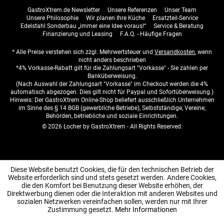
GastroXtrem.de Newsletter
Unsere Referenzen
Unser Team
Unsere Philosophie
Wir planen Ihre Küche
Ersatzteil-Service
Edelstahl Sonderbau „immer eine Idee voraus!“
Service & Beratung
Finanzierung und Leasing
F.A.Q. - Häufige Fragen
* Alle Preise verstehen sich zzgl. Mehrwertsteuer und
Versandkosten
, wenn
nicht anders beschrieben
*4% Vorkasse-Rabatt gilt für die Zahlungsart "Vorkasse" - Sie zahlen per
Banküberweisung.
(Nach Auswahl der Zahlungsart "Vorkasse" im Checkout werden die 4%
automatisch abgezogen. Dies gilt nicht für Paypal und Sofortüberweisung.)
Hinweis: Der GastroXtrem Online-Shop beliefert ausschließlich Unternehmen
im Sinne des § 14 BGB (gewerbliche Betriebe), Selbstständige, Vereine,
Behörden, betriebliche und soziale Einrichtungen.
© 2026 Locher by GastroXtrem - All Rights Reserved.
Diese Website benutzt Cookies, die für den technischen Betrieb der
Website erforderlich sind und stets gesetzt werden. Andere Cookies,
die den Komfort bei Benutzung dieser Website erhöhen, der
Direktwerbung dienen oder die Interaktion mit anderen Websites und
sozialen Netzwerken vereinfachen sollen, werden nur mit Ihrer
Zustimmung gesetzt.
Mehr Informationen