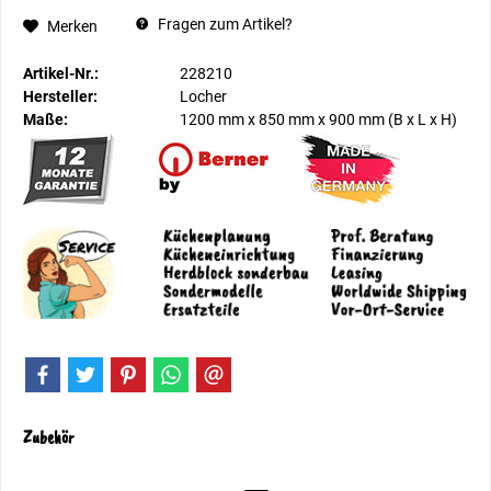
Fragen zum Artikel?
Merken
Artikel-Nr.:
228210
Hersteller:
Locher
Maße:
1200 mm
x
850 mm
x
900 mm
(B x L x H)
Zubehör