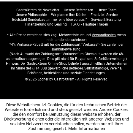
GastroXtrem.de Newsletter
Unsere Referenzen
Unser Team
Unsere Philosophie
Wir planen Ihre Küche
Ersatzteil-Service
Edelstahl Sonderbau „immer eine Idee voraus!“
Service & Beratung
Finanzierung und Leasing
F.A.Q. - Häufige Fragen
* Alle Preise verstehen sich zzgl. Mehrwertsteuer und
Versandkosten
, wenn
nicht anders beschrieben
*4% Vorkasse-Rabatt gilt für die Zahlungsart "Vorkasse" - Sie zahlen per
Banküberweisung.
(Nach Auswahl der Zahlungsart "Vorkasse" im Checkout werden die 4%
automatisch abgezogen. Dies gilt nicht für Paypal und Sofortüberweisung.)
Hinweis: Der GastroXtrem Online-Shop beliefert ausschließlich Unternehmen
im Sinne des § 14 BGB (gewerbliche Betriebe), Selbstständige, Vereine,
Behörden, betriebliche und soziale Einrichtungen.
© 2026 Locher by GastroXtrem - All Rights Reserved.
Diese Website benutzt Cookies, die für den technischen Betrieb der
Website erforderlich sind und stets gesetzt werden. Andere Cookies,
die den Komfort bei Benutzung dieser Website erhöhen, der
Direktwerbung dienen oder die Interaktion mit anderen Websites und
sozialen Netzwerken vereinfachen sollen, werden nur mit Ihrer
Zustimmung gesetzt.
Mehr Informationen