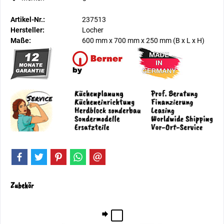
Artikel-Nr.:
237513
Hersteller:
Locher
Maße:
600 mm
x
700 mm
x
250 mm
(B x L x H)
Zubehör