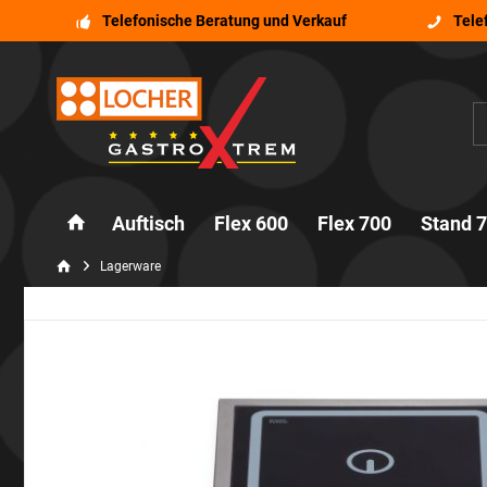
Telefonische Beratung und Verkauf
Tele
Auftisch
Flex 600
Flex 700
Stand 
Lagerware