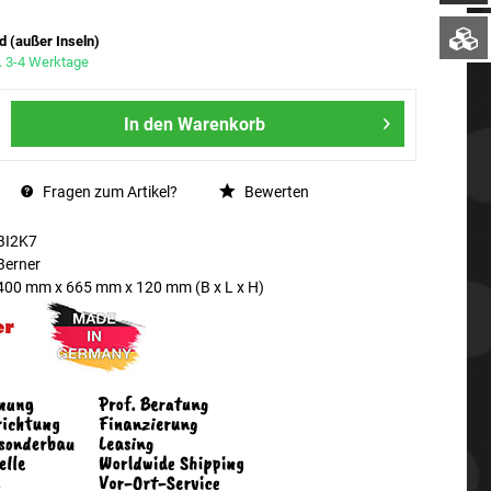
d (außer Inseln)
a. 3-4 Werktage
In den
Warenkorb
Fragen zum Artikel?
Bewerten
BI2K7
Berner
400 mm
x
665 mm
x
120 mm
(B x L x H)