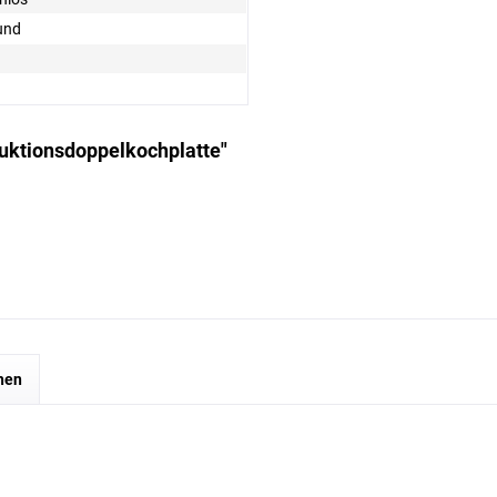
und
duktionsdoppelkochplatte"
hen