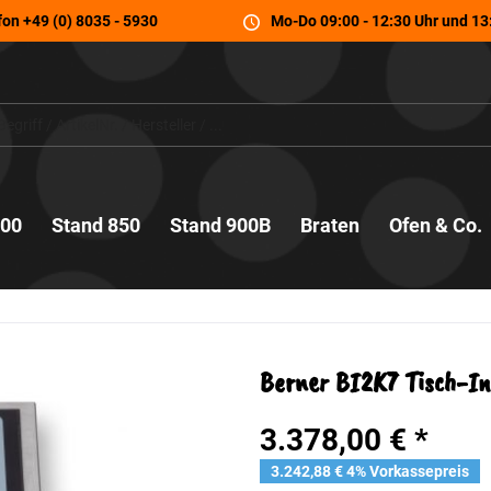
fon
+49 (0) 8035 - 5930
Mo-Do 09:00 - 12:30 Uhr und 13:
700
Stand 850
Stand 900B
Braten
Ofen & Co.
Berner BI2K7 Tisch-In
3.378,00 € *
3.242,88 € 4% Vorkassepreis