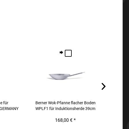
e für
Berner Wok-Pfanne flacher Boden
Ers
n GERMANY
WPLF1 für Induktionsherde 39cm
168,00 € *