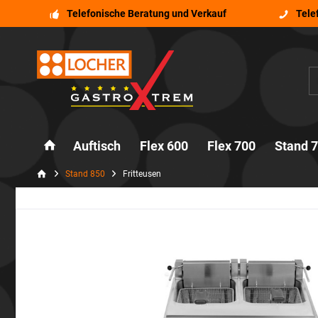
Telefonische Beratung und Verkauf
Tele
Auftisch
Flex 600
Flex 700
Stand 
Stand 850
Fritteusen