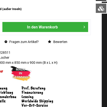
d (außer Inseln)
In den
Warenkorb
Fragen zum Artikel?
Bewerten
228511
Locher
800 mm
x
850 mm
x
900 mm
(B x L x H)