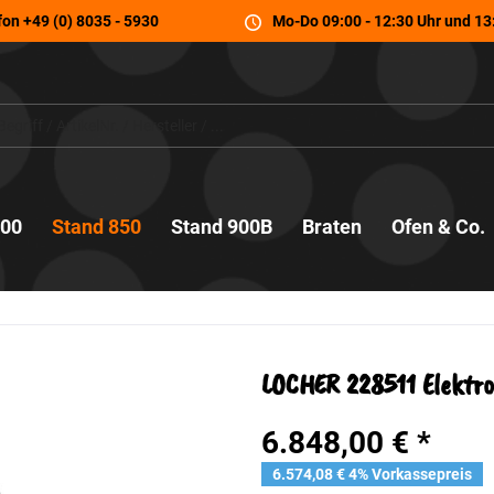
fon
+49 (0) 8035 - 5930
Mo-Do 09:00 - 12:30 Uhr und 13:
700
Stand 850
Stand 900B
Braten
Ofen & Co.
LOCHER 228511 Elektro-
6.848,00 € *
6.574,08 € 4% Vorkassepreis